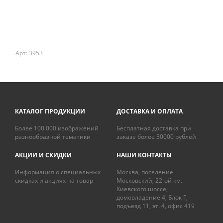
Арт: 3953
КАТАЛОГ ПРОДУКЦИИ
ДОСТАВКА И ОПЛАТА
Более 100 000 изображений
Бесплатная доставка при
разнообразной тематики
заказе более 30000 рублей
АКЦИИ И СКИДКИ
НАШИ КОНТАКТЫ
Информация о специальных
Москва, поселение
скидках и акциях на товар
Московский, 22-ой км.
Киевского шоссе,
домовладение 4, Блок Г,
подъезд 11, эт. 4, офис 419