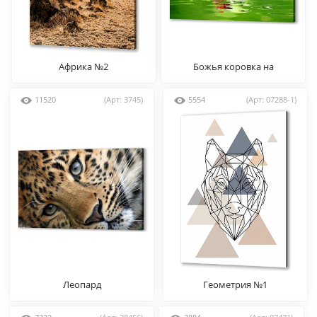
Африка №2
Божья коровка на
травинке
11520
(Арт: 3745)
5554
(Арт: 07288-1)
Леопард
Геометрия №1