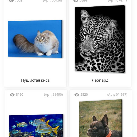
7332
(Арт: 38456)
3884
(Арт: 07471)
Пушистая киса
Леопард
8190
(Арт: 38490)
5820
(Арт: 01-587)