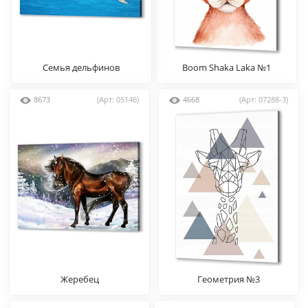
Семья дельфинов
Boom Shaka Laka №1
8673
(Арт: 05146)
4668
(Арт: 07288-3)
Жеребец
Геометрия №3