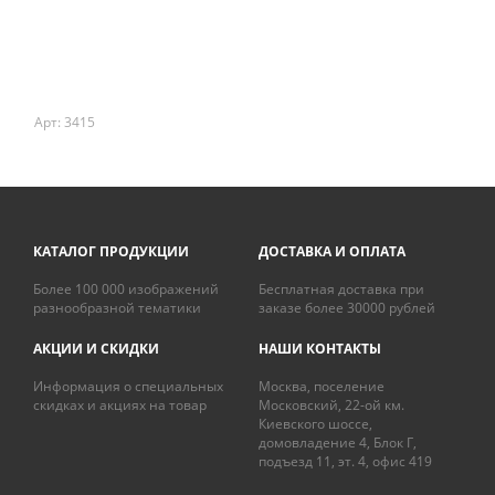
Арт: 3415
КАТАЛОГ ПРОДУКЦИИ
ДОСТАВКА И ОПЛАТА
Более 100 000 изображений
Бесплатная доставка при
разнообразной тематики
заказе более 30000 рублей
АКЦИИ И СКИДКИ
НАШИ КОНТАКТЫ
Информация о специальных
Москва, поселение
скидках и акциях на товар
Московский, 22-ой км.
Киевского шоссе,
домовладение 4, Блок Г,
подъезд 11, эт. 4, офис 419