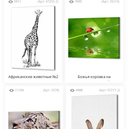
5911
(Арт: 07255-2)
7695
(Арт: 35214)
Африканские животные №2
Божья коровка на
травинке с росой
11104
(Арт: 3378)
4988
(Арт: 07217-2)