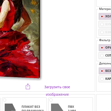
Матери
ХО
БУ
БЭ
Фильтр
ОР
СЕ
Дополн
БЕЗ
КА
Загрузить свое
изображение
ПЛАКАТ БЕЗ
ПВХ
ПОДРАМНИКА
3 ММ.