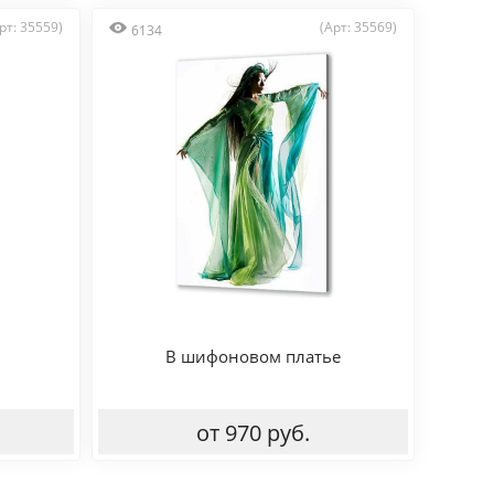
рт: 35559)
(Арт: 35569)
6134
В шифоновом платье
от 970 руб.