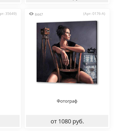
рт: 35649)
(Арт: 0176-A)
8447
Фотограф
от 1080 руб.