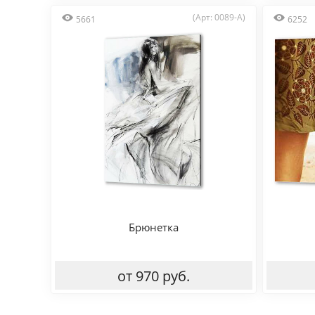
(Арт: 0089-A)
5661
6252
Брюнетка
от 970 руб.