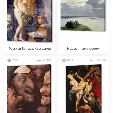
Русская Венера. Кустодиев
Над вечным покоем
Б.
7363
(Арт: 71082)
6919
(Арт: 60100)