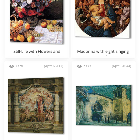
Still-Life with Flowers and
Madonna with eight singing
Fruits
angels
7378
(Арт: 65117)
7339
(Арт: 61044)