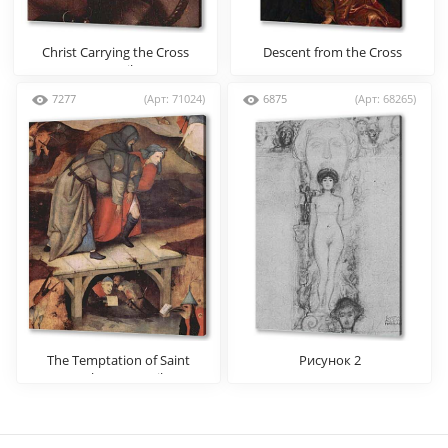
Christ Carrying the Cross
Descent from the Cross
(Detail)
7277
(Арт: 71024)
6875
(Арт: 68265)
The Temptation of Saint
Рисунок 2
Anthony (Detail)