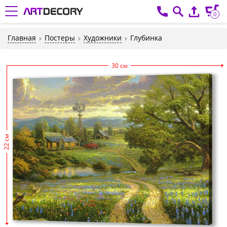
0
Главная
Постеры
Художники
Глубинка
30 см
22 см