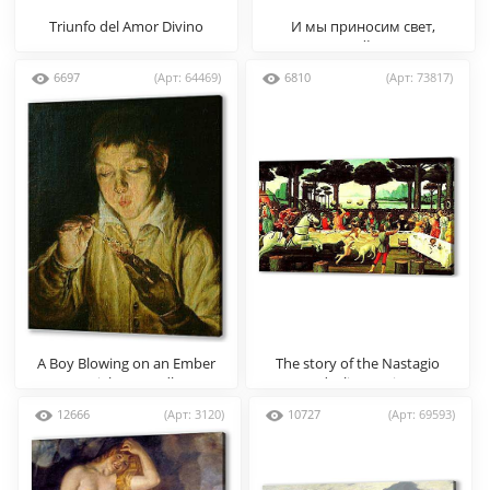
Triunfo del Amor Divino
И мы приносим свет,
Николай Рерих
6697
(Арт: 64469)
6810
(Арт: 73817)
A Boy Blowing on an Ember
The story of the Nastagio
to Light a Candle
degli Onesti
12666
(Арт: 3120)
10727
(Арт: 69593)