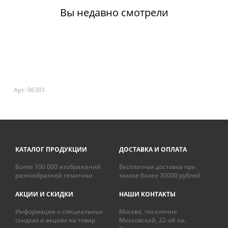
Вы недавно смотрели
Арт: 06301
КАТАЛОГ ПРОДУКЦИИ
ДОСТАВКА И ОПЛАТА
Более 100 000 изображений
Бесплатная доставка при
разнообразной тематики
заказе более 30000 рублей
АКЦИИ И СКИДКИ
НАШИ КОНТАКТЫ
Информация о специальных
Москва, поселение
скидках и акциях на товар
Московский, 22-ой км.