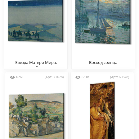
Звезда Матери Мира,
Восход солнца
Николай Рерих
6761
(Арт: 71678)
6318
(Арт: 60348)