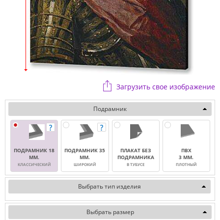
Загрузить свое изображение
Подрамник
ПОДРАМНИК 18
ПОДРАМНИК 35
ПЛАКАТ БЕЗ
ПВХ
ММ.
ММ.
ПОДРАМНИКА
3 ММ.
КЛАССИЧЕСКИЙ
ШИРОКИЙ
В ТУБУСЕ
ПЛОТНЫЙ
Выбрать тип изделия
Выбрать размер