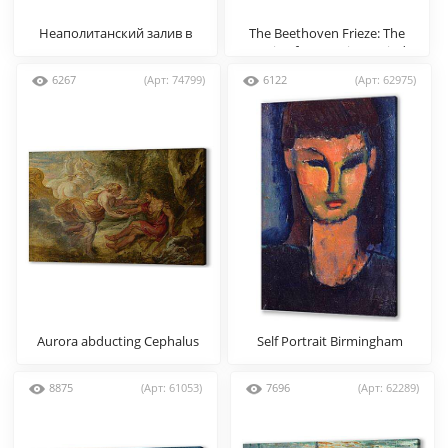
Неаполитанский залив в
The Beethoven Frieze: The
лунную ночь
Longing for Happiness Finds
Repose in Poetry. Right wall
6267
(Арт: 74799)
6122
(Арт: 62975)
Aurora abducting Cephalus
Self Portrait Birmingham
8875
(Арт: 61053)
7696
(Арт: 62289)