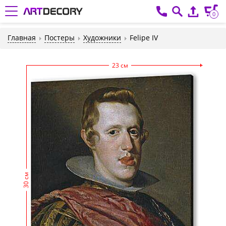
0
Главная
Постеры
Художники
Felipe IV
23 см
30 см