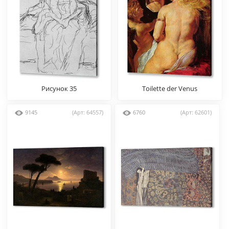
Рисунок 35
Toilette der Venus
9145
(Арт: 64557)
6760
(Арт: 62601)