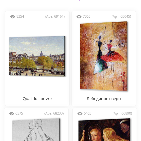
8354
(Арт: 69161)
7365
(Арт: 03045)
Quai du Louvre
Лебединое озеро
6575
(Арт: 68233)
6463
(Арт: 60890)