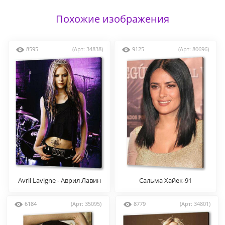
Похожие изображения
8595
(Арт: 34838)
9125
(Арт: 80696)
Avril Lavigne - Аврил Лавин
Сальма Хайек-91
6184
(Арт: 35095)
8779
(Арт: 34801)