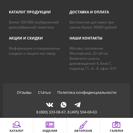
КАТАЛОГ ПРОДУКЦИИ
ДОСТАВКА И ОПЛАТА
Более 100 000 изображений
Бесплатная доставка при
разнообразной тематики
заказе более 30000 рублей
АКЦИИ И СКИДКИ
НАШИ КОНТАКТЫ
Информация о специальных
Москва, поселение
скидках и акциях на товар
Московский, 22-ой км.
Киевского шоссе,
домовладение 4, Блок Г,
подъезд 11, эт. 4, офис 419
Отзывы
|
Статьи
|
Политика конфиденциальности
8 (800) 333-08-67, 8 (495) 504-69-63
info@artdecory.ru
КАТАЛОГ
ИЗДЕЛИЯ
АВТОРСКИЕ
ГАЛЕРЕЯ