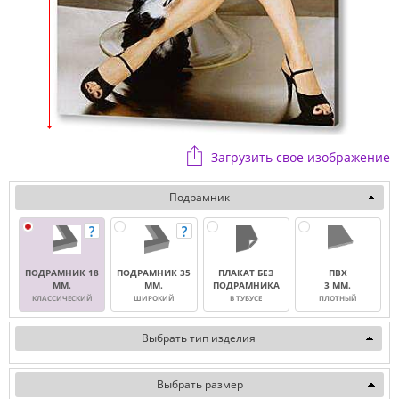
Загрузить свое изображение
Подрамник
ПОДРАМНИК 18
ПОДРАМНИК 35
ПЛАКАТ БЕЗ
ПВХ
ММ.
ММ.
ПОДРАМНИКА
3 ММ.
КЛАССИЧЕСКИЙ
ШИРОКИЙ
В ТУБУСЕ
ПЛОТНЫЙ
Выбрать тип изделия
Выбрать размер