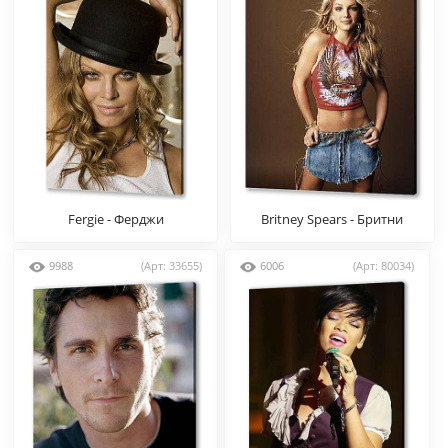
Fergie - Ферджи
Britney Spears - Бритни
Спирс
9988
(Арт: 33655)
6006
(Арт: 80034)