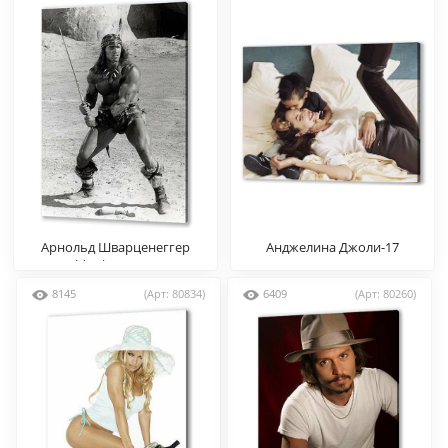
Арнольд Шварценеггер
Анджелина Джоли-17
(Arnold Schwarzenegger)
8145
(Арт: 80834)
6409
(Арт: 80260)