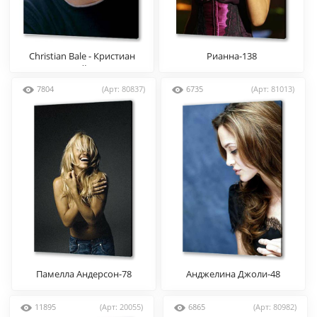
Christian Bale - Кристиан
Рианна-138
Бэйл
7804
(Арт: 80837)
6735
(Арт: 81013)
Памелла Андерсон-78
Анджелина Джоли-48
11895
(Арт: 20055)
6865
(Арт: 80982)