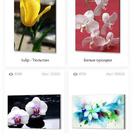
tulip - Тюльпан
Белые орхидеи
9349
(Арт: 32302)
8733
(Арт: 05924)