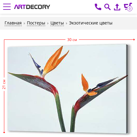
0
Главная
Постеры
Цветы
Экзотические цветы
30 см
21 см