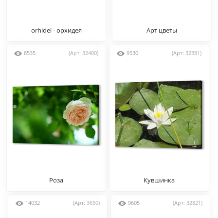
orhidei - орхидея
Арт цветы
8535
(Арт: 32400)
9530
(Арт: 32381)
Роза
Кувшинка
14032
(Арт: 3650)
9605
(Арт: 32821)