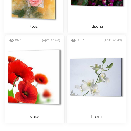
Розы
Цветы
8669
(Арт: 32328)
9057
(Арт: 32549)
маки
Цветы