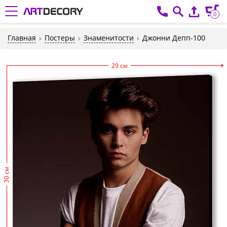
0
Главная
Постеры
Знаменитости
Джонни Депп-100
29 см
30 см