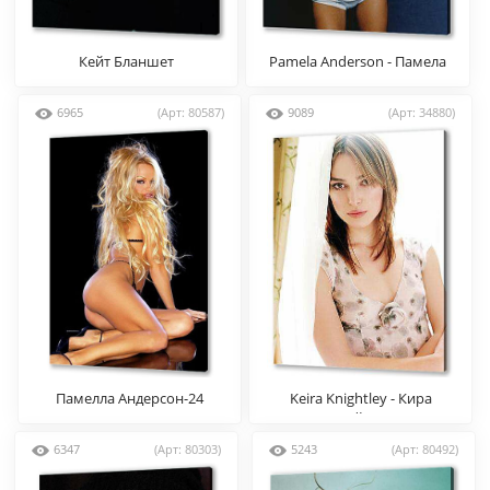
Кейт Бланшет
Pamela Anderson - Памела
Андерсон
6965
(Арт: 80587)
9089
(Арт: 34880)
Памелла Андерсон-24
Keira Knightley - Кира
Найтли
6347
(Арт: 80303)
5243
(Арт: 80492)