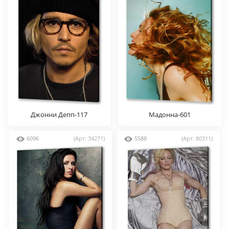
Джонни Депп-117
Мадонна-601
6096
(Арт: 34271)
5588
(Арт: 80311)