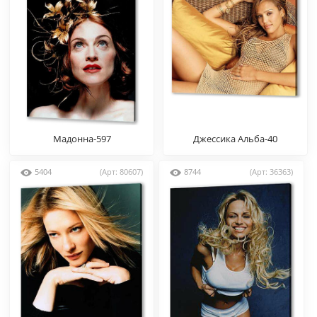
Мадонна-597
Джессика Альба-40
5404
(Арт: 80607)
8744
(Арт: 36363)