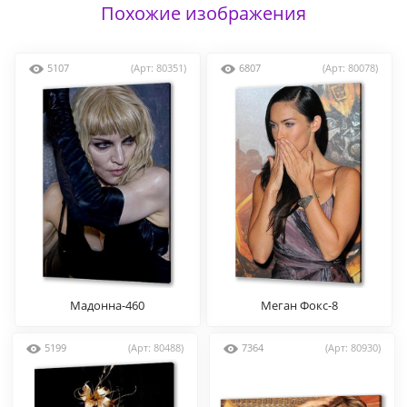
Похожие изображения
5107
(Арт: 80351)
6807
(Арт: 80078)
Мадонна-460
Меган Фокс-8
5199
(Арт: 80488)
7364
(Арт: 80930)