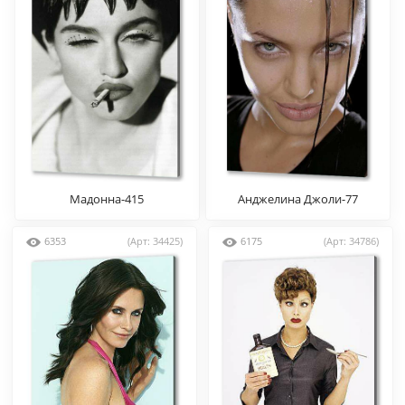
Мадонна-415
Анджелина Джоли-77
6353
(Арт: 34425)
6175
(Арт: 34786)