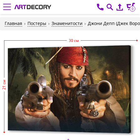
0
Главная
Постеры
Знаменитости
Джони Депп (Джек Воро
30 см
21 см