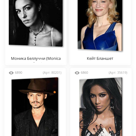
Моника Беллуччи (Monica
Кейт Бланшет
Bellucci)
6890
(Арт: 80201)
6860
(Арт: 35619)