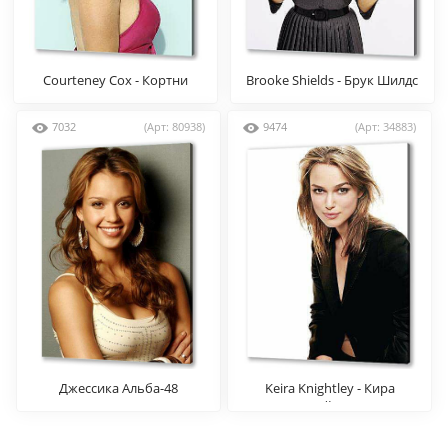
Courteney Cox - Кортни
Brooke Shields - Брук Шилдс
Кокс
7032
(Арт: 80938)
9474
(Арт: 34883)
Джессика Альба-48
Keira Knightley - Кира
Найтли