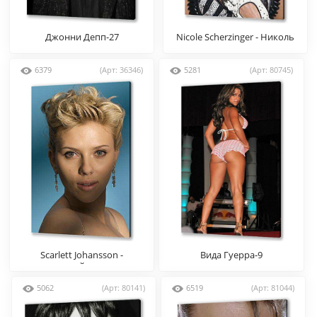
Джонни Депп-27
Nicole Scherzinger - Николь
Шерзингер
6379
(Арт: 36346)
5281
(Арт: 80745)
Scarlett Johansson -
Вида Гуерра-9
Скарлетт Йоханссон
5062
(Арт: 80141)
6519
(Арт: 81044)