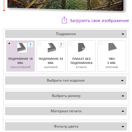
Загрузить свое изображение
Подрамник
ПОДРАМНИК 18
ПОДРАМНИК 35
ПЛАКАТ БЕЗ
ПВХ
ММ.
ММ.
ПОДРАМНИКА
3 ММ.
КЛАССИЧЕСКИЙ
ШИРОКИЙ
В ТУБУСЕ
ПЛОТНЫЙ
Выбрать тип изделия
Выбрать размер
Материал печати
Фильтр цвета