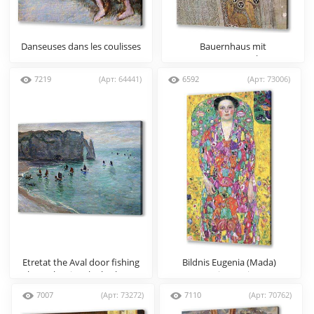
Danseuses dans les coulisses
Bauernhaus mit
Rosenstrauch
7219
(Арт: 64441)
6592
(Арт: 73006)
Etretat the Aval door fishing
Bildnis Eugenia (Mada)
boats leaving the harbour
Primavesi
7007
(Арт: 73272)
7110
(Арт: 70762)