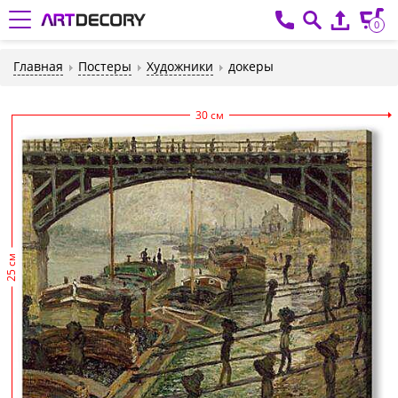
0
Главная
Постеры
Художники
докеры
30 см
25 см