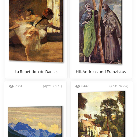
La Repetition de Danse,
Hll. Andreas und Franziskus
detail
7381
(Арт: 60971)
6447
(Арт: 74584)