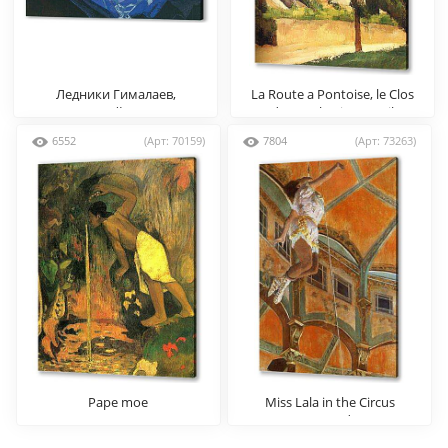
Ледники Гималаев,
La Route a Pontoise, le Clos
Николай Рерих
des Mathurins Detail
6552
(Арт: 70159)
7804
(Арт: 73263)
Pape moe
Miss Lala in the Circus
Fernando