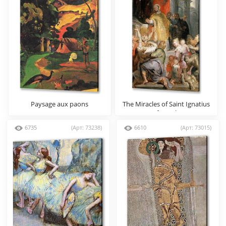
Paysage aux paons
The Miracles of Saint Ignatius
of Loyola
6735
(Арт: 73238)
6610
(Арт: 73015)