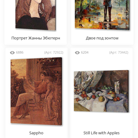
Портрет Жанны Эбютерн
Двое под зонтом
6886
(Арт: 72922)
6204
(Арт: 73442)
Sappho
Still Life with Apples