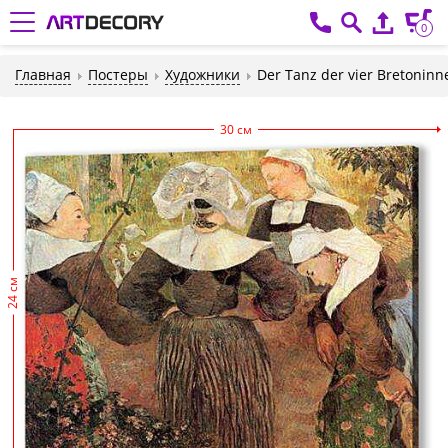
0
Главная
Постеры
Художники
Der Tanz der vier Bretoninn
30 см
24 см