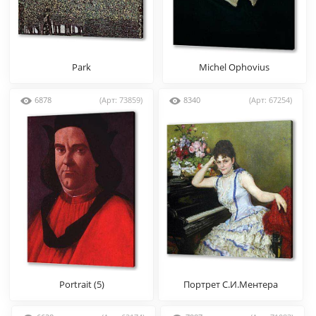
Park
Michel Ophovius
6878
(Арт: 73859)
8340
(Арт: 67254)
Portrait (5)
Портрет С.И.Ментера