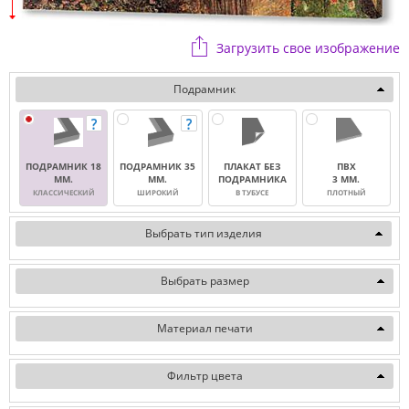
Загрузить свое изображение
Подрамник
ПОДРАМНИК 18
ПОДРАМНИК 35
ПЛАКАТ БЕЗ
ПВХ
ММ.
ММ.
ПОДРАМНИКА
3 ММ.
КЛАССИЧЕСКИЙ
ШИРОКИЙ
В ТУБУСЕ
ПЛОТНЫЙ
Выбрать тип изделия
Выбрать размер
Материал печати
Фильтр цвета