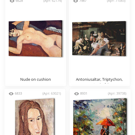
6628
(Арт: 62174)
7987
(Арт: 71083)
Nude on cushion
Antoniusaltar, Triptychon,
Mitteltafel
6833
(Арт: 63021)
8931
(Арт: 39738)