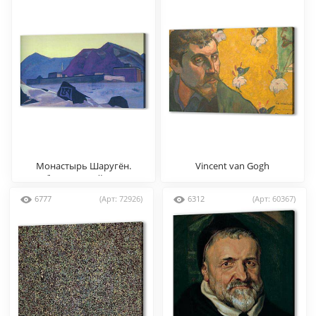
Монастырь Шаругён.
Vincent van Gogh
Тибет, Николай Рерих
6777
(Арт: 72926)
6312
(Арт: 60367)