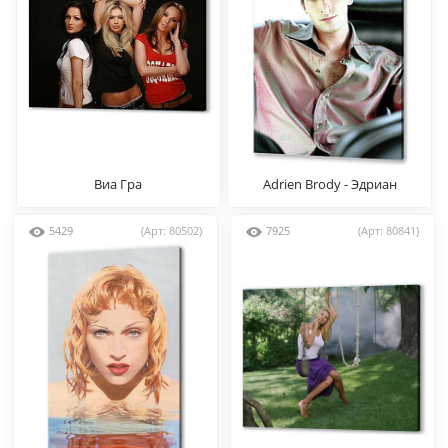
Виа Гра
Adrien Brody - Эдриан
Броуди
5429
(Арт: 80502)
7925
(Арт: 80841)