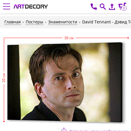
0
Главная
Постеры
Знаменитости
David Tennant - Дэвид 
30 см
20 см