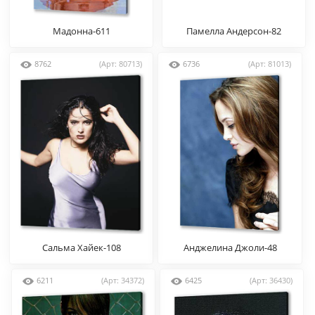
Мадонна-611
Памелла Андерсон-82
8762
(Арт: 80713)
6736
(Арт: 81013)
Сальма Хайек-108
Анджелина Джоли-48
6211
(Арт: 34372)
6425
(Арт: 36430)