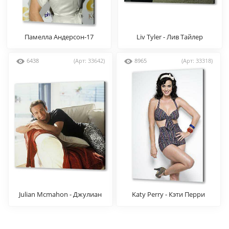
Памелла Андерсон-17
Liv Tyler - Лив Тайлер
6438
(Арт: 33642)
8965
(Арт: 33318)
Julian Mcmahon - Джулиан
Katy Perry - Кэти Перри
МакМэхон