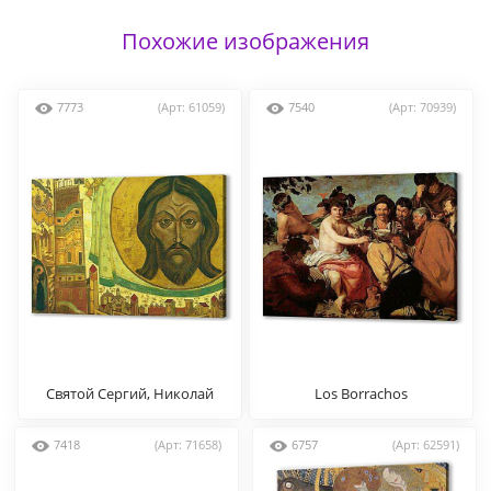
Похожие изображения
7773
(Арт: 61059)
7540
(Арт: 70939)
Святой Сергий, Николай
Los Borrachos
Рерих
7418
(Арт: 71658)
6757
(Арт: 62591)