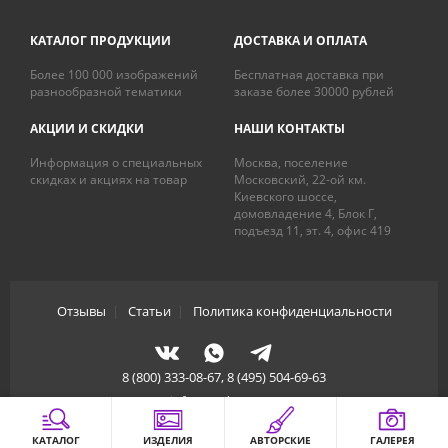
КАТАЛОГ ПРОДУКЦИИ
ДОСТАВКА И ОПЛАТА
Более 100 000 изображений
Бесплатная доставка при
разнообразной тематики
заказе более 30000 рублей
АКЦИИ И СКИДКИ
НАШИ КОНТАКТЫ
Информация о специальных
Москва, поселение
скидках и акциях на товар
Московский, 22-ой км.
Киевского шоссе,
домовладение 4, Блок Г,
подъезд 11, эт. 4, офис 419
Отзывы
|
Статьи
|
Политика конфиденциальности
8 (800) 333-08-67, 8 (495) 504-69-63
info@artdecory.ru
КАТАЛОГ
ИЗДЕЛИЯ
АВТОРСКИЕ
ГАЛЕРЕЯ