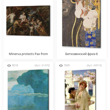
Minerva protects Pax from
Бетховенский фриз-6
Mars (Peace and War)
8518
(Арт: 61470)
7695
(Арт: 69510)