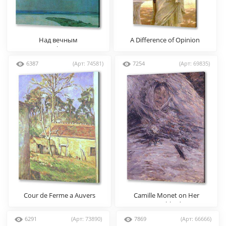
Над вечным
A Difference of Opinion
покоем(фрагмент)
6387
(Арт: 74581)
7254
(Арт: 69835)
Cour de Ferme a Auvers
Camille Monet on Her
Deathbed
6291
(Арт: 73890)
7869
(Арт: 66666)