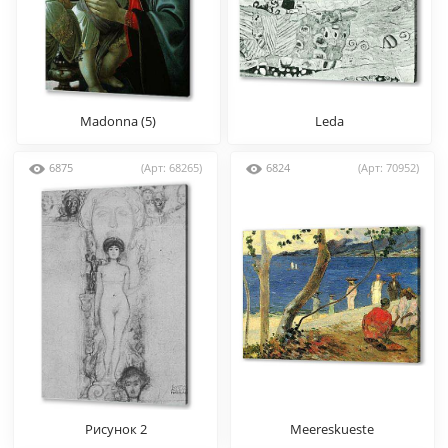
Madonna (5)
Leda
6875
(Арт: 68265)
6824
(Арт: 70952)
Рисунок 2
Meereskueste