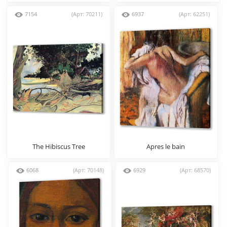
7154
(Арт: 70211)
6937
(Арт: 62251)
The Hibiscus Tree
Apres le bain
6068
(Арт: 70148)
6929
(Арт: 68570)