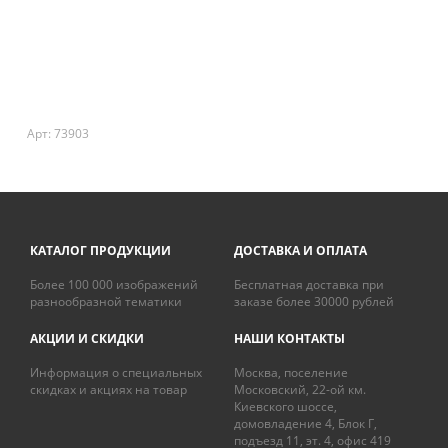
Арт: 73903
КАТАЛОГ ПРОДУКЦИИ
ДОСТАВКА И ОПЛАТА
Более 100 000 изображений
Бесплатная доставка при
разнообразной тематики
заказе более 30000 рублей
АКЦИИ И СКИДКИ
НАШИ КОНТАКТЫ
Информация о специальных
Москва, поселение
скидках и акциях на товар
Московский, 22-ой км.
Киевского шоссе,
домовладение 4, Блок Г,
подъезд 11, эт. 4, офис 419