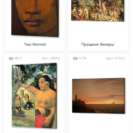
Two Women
Праздник Венеры
6817
(Арт: 68842)
5178
(Арт: 07363)