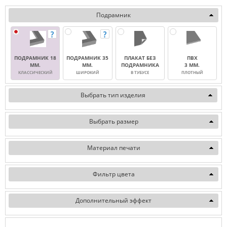
Подрамник
ПОДРАМНИК 18
ПОДРАМНИК 35
ПЛАКАТ БЕЗ
ПВХ
ММ.
ММ.
ПОДРАМНИКА
3 ММ.
КЛАССИЧЕСКИЙ
ШИРОКИЙ
В ТУБУСЕ
ПЛОТНЫЙ
Выбрать тип изделия
Выбрать размер
Материал печати
Фильтр цвета
Дополнительный эффект