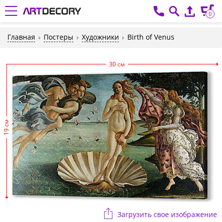
0
Главная
Постеры
Художники
Birth of Venus
30 см
19 см
Загрузить свое изображение