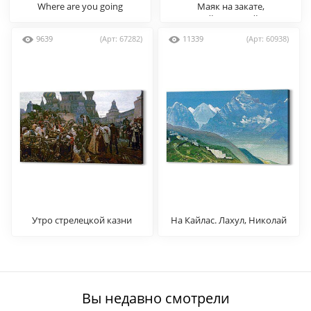
Where are you going
Маяк на закате,
Айвазовский
9639
(Арт: 67282)
11339
(Арт: 60938)
Утро стрелецкой казни
На Кайлас. Лахул, Николай
Рерих
Вы недавно смотрели