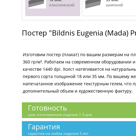
КЛАССИЧЕСКИЙ
ШИРОКИЙ
Постер
"Bildnis Eugenia (Mada) P
Изготовим постер (плакат) по вашим размерам на пл
360 гр/м³. Работаем на современном оборудовании 
качестве 1440 dpi. Холст натягивается на натураль
первого сорта толщиной 18 или 35 мм. По вашему 
напечатанное изображение текстурным гелем, что 
дополнительный объем и художественную фактуру.
Готовность
срок изготовления изделия 1-3 дня
Гарантия
гарантия на любое изделие 5 лет