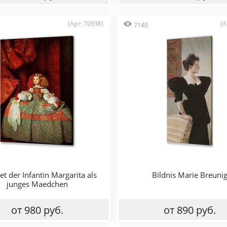
(Арт: 70938)
(А
7140
et der Infantin Margarita als
Bildnis Marie Breuni
junges Maedchen
от 980 руб.
от 890 руб.