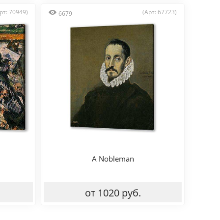
рт: 70949)
(Арт: 67723)
6679
A Nobleman
от 1020 руб.