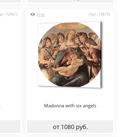
рт: 72997)
(Арт: 73875)
7232
g
Madonna with six angels
от 1080 руб.