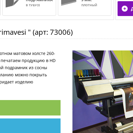
В ТУБУСЕ
ПЛОТНЫЙ
rimavesi "
(арт:
73006
)
отном матовом холсте 260-
и печатаем продукцию в HD
ный подрамник из сосны
желанию можно покрыть
придает изделию