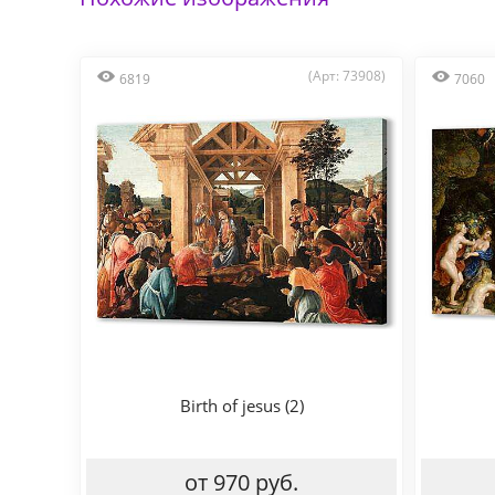
(Арт: 73908)
6819
7060
Birth of jesus (2)
от 970 руб.