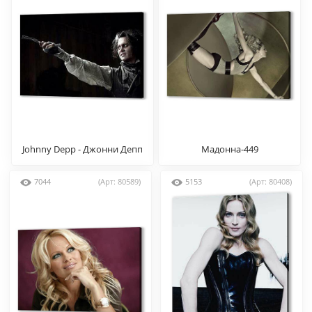
Johnny Depp - Джонни Депп
Мадонна-449
7044
(Арт: 80589)
5153
(Арт: 80408)