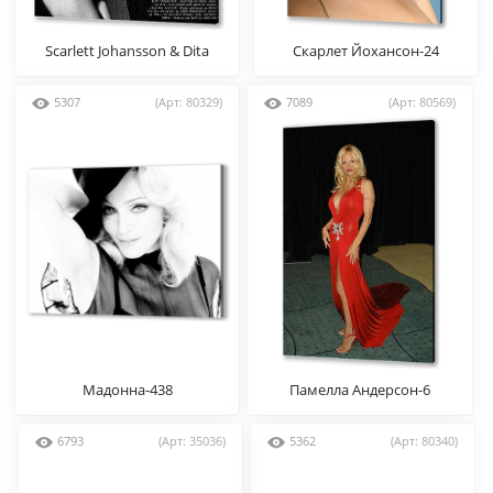
Scarlett Johansson & Dita
Скарлет Йохансон-24
Von Teese
5307
(Арт: 80329)
7089
(Арт: 80569)
Мадонна-438
Памелла Андерсон-6
6793
(Арт: 35036)
5362
(Арт: 80340)