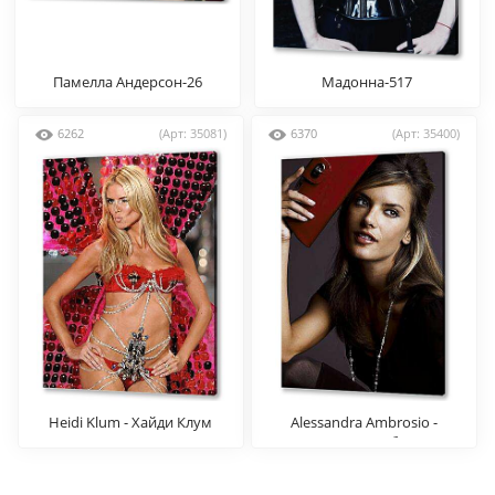
Памелла Андерсон-26
Мадонна-517
6262
(Арт: 35081)
6370
(Арт: 35400)
Heidi Klum - Хайди Клум
Alessandra Ambrosio -
Алессандра Амбросио