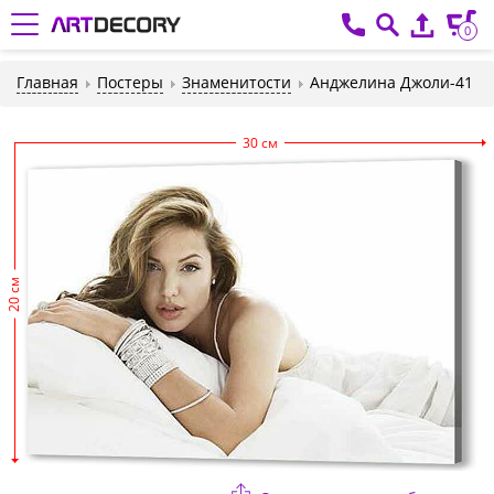
0
Главная
Постеры
Знаменитости
Анджелина Джоли-41
30 см
20 см