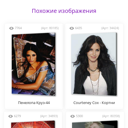
Похожие изображения
7764
(Арт: 80185)
6435
(Арт: 34424)
Пенелопа Круз-44
Courteney Cox - Кортни
Кокс
6279
(Арт: 34893)
5300
(Арт: 80358)