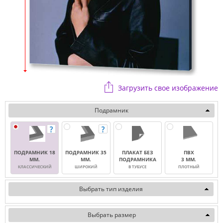
Загрузить свое изображение
Подрамник
ПОДРАМНИК 18
ПОДРАМНИК 35
ПЛАКАТ БЕЗ
ПВХ
ММ.
ММ.
ПОДРАМНИКА
3 ММ.
КЛАССИЧЕСКИЙ
ШИРОКИЙ
В ТУБУСЕ
ПЛОТНЫЙ
Выбрать тип изделия
Выбрать размер