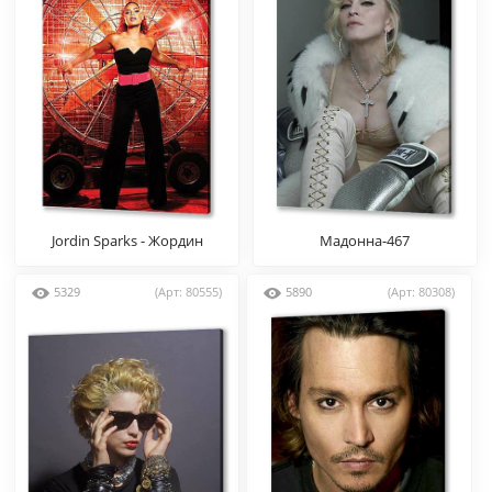
Jordin Sparks - Жордин
Мадонна-467
Спаркс
5329
(Арт: 80555)
5890
(Арт: 80308)