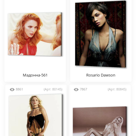
Мадонна-561
Rosario Dawson
8861
(Арт: 80145)
7867
(Арт: 80845)