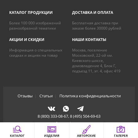
КАТАЛОГ ПРОДУКЦИИ
ДОСТАВКА И ОПЛАТА
Более 100 000 изображений
Бесплатная доставка при
разнообразной тематики
заказе более 30000 рублей
АКЦИИ И СКИДКИ
НАШИ КОНТАКТЫ
Информация о специальных
Москва, поселение
скидках и акциях на товар
Московский, 22-ой км.
Киевского шоссе,
домовладение 4, Блок Г,
подъезд 11, эт. 4, офис 419
Отзывы
|
Статьи
|
Политика конфиденциальности
8 (800) 333-08-67, 8 (495) 504-69-63
info@artdecory.ru
КАТАЛОГ
ИЗДЕЛИЯ
АВТОРСКИЕ
ГАЛЕРЕЯ