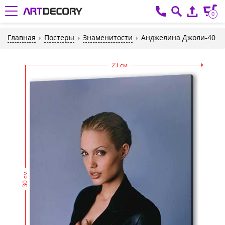
0
Главная
Постеры
Знаменитости
Анджелина Джоли-40
23 см
30 см