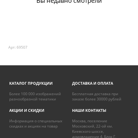
Вы недавно смотрели
Арт: 69507
КАТАЛОГ ПРОДУКЦИИ
ДОСТАВКА И ОПЛАТА
Более 100 000 изображений
Бесплатная доставка при
разнообразной тематики
заказе более 30000 рублей
АКЦИИ И СКИДКИ
НАШИ КОНТАКТЫ
Информация о специальных
Москва, поселение
скидках и акциях на товар
Московский, 22-ой км.
Киевского шоссе,
домовладение 4, Блок Г,