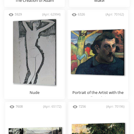
The Creation of Adam
Маки
5929
(Арт: 62994)
6326
(Арт: 70162)
Nude
Portrait of the Artist with the
Yellow Christ
7608
(Арт: 65172)
7256
(Арт: 70196)