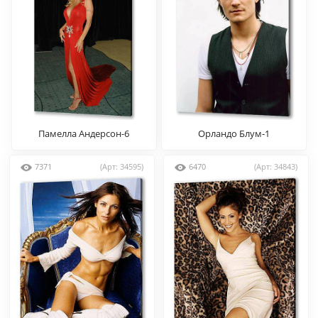
Памелла Андерсон-6
Орландо Блум-1
7371
(Арт: 34595)
6470
(Арт: 34843)