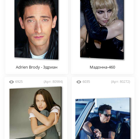
Adrien Brody - Эдриан
Мадонна-460
Броуди
6925
(Арт: 80984)
6035
(Арт: 80272)