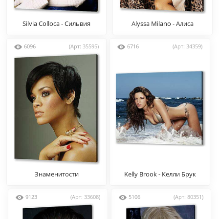
Silvia Colloca - Сильвия
Alyssa Milano - Алиса
Коллока
Милано
6096
(Арт: 35595)
6716
(Арт: 34359)
Знаменитости
Kelly Brook - Келли Брук
9123
(Арт: 33608)
5106
(Арт: 80351)