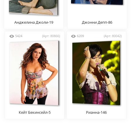
Анджелина Джоли-19
Джонни Депп-86
5424
(Арт: 80866)
6209
(Арт: 80042)
Кейт Бекинсейл-5
Рианна-146