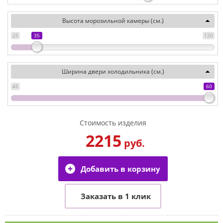
Высота морозильной камеры (см.)
25
35
120
Ширина двери холодильника (см.)
45
60
Стоимость изделия
2215
руб.