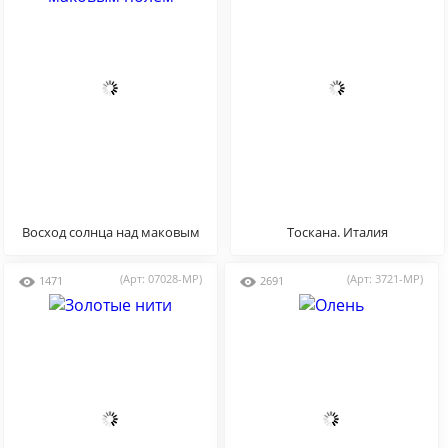
Восход солнца над маковым
Тоскана. Италия
полем
(Арт: 07028-MP)
(Арт: 3721-MP)
1471
2691