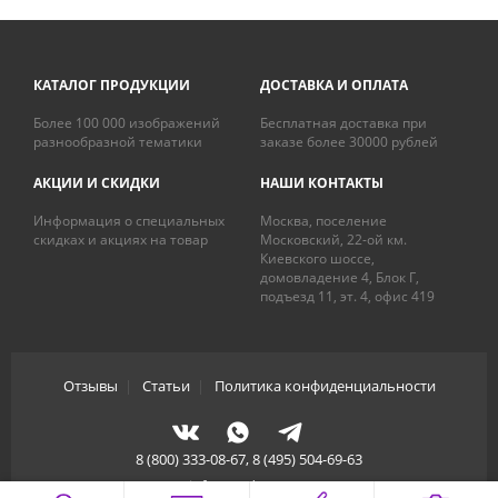
КАТАЛОГ ПРОДУКЦИИ
ДОСТАВКА И ОПЛАТА
Более 100 000 изображений
Бесплатная доставка при
разнообразной тематики
заказе более 30000 рублей
АКЦИИ И СКИДКИ
НАШИ КОНТАКТЫ
Информация о специальных
Москва, поселение
скидках и акциях на товар
Московский, 22-ой км.
Киевского шоссе,
домовладение 4, Блок Г,
подъезд 11, эт. 4, офис 419
Отзывы
|
Статьи
|
Политика конфиденциальности
8 (800) 333-08-67, 8 (495) 504-69-63
info@artdecory.ru