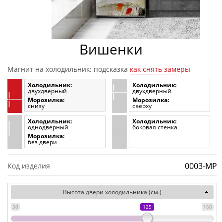
Вишенки
Магнит на холодильник: подсказка
как снять замеры
Холодильник:
Холодильник:
двухдверный
двухдверный
Морозилка:
Морозилка:
снизу
сверху
Холодильник:
Холодильник:
однодверный
боковая стенка
Морозилка:
без двери
0003-MP
Код изделия
Высота двери холодильника (см.)
50
125
160