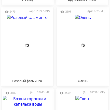
(Арт: 20247-MP)
(Арт: 3721-MP)
2473
2691
Розовый фламинго
Олень
(Арт: 28641-MP)
(Арт: 28651-1MP)
3189
3559