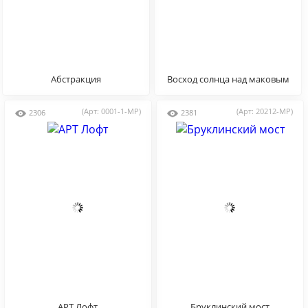
Абстракция
Восход солнца над маковым
полем
(Арт: 0001-1-MP)
(Арт: 20212-MP)
2306
2381
АРТ Лофт
Бруклинский мост