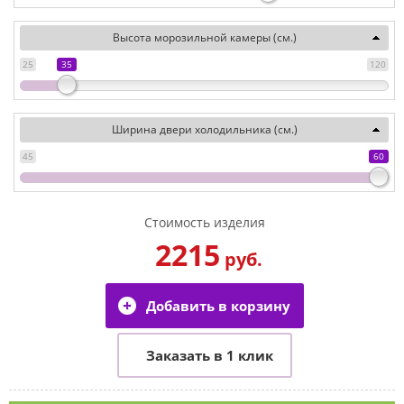
Высота морозильной камеры (см.)
25
35
120
Ширина двери холодильника (см.)
45
60
Стоимость изделия
2215
руб.