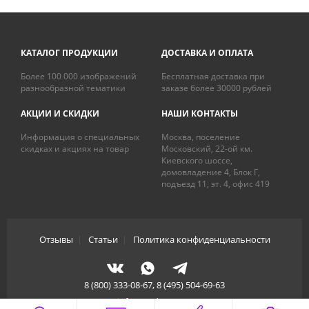
КАТАЛОГ ПРОДУКЦИИ
ДОСТАВКА И ОПЛАТА
Более 100 000 изображений
Бесплатная доставка при
разнообразной тематики
заказе более 30000 рублей
АКЦИИ И СКИДКИ
НАШИ КОНТАКТЫ
Информация о специальных
Москва, поселение
скидках и акциях на товар
Московский, 22-ой км.
Киевского шоссе,
домовладение 4, Блок Г,
подъезд 11, эт. 4, офис 419
Отзывы
|
Статьи
|
Политика конфиденциальности
8 (800) 333-08-67, 8 (495) 504-69-63
info@artdecory.ru