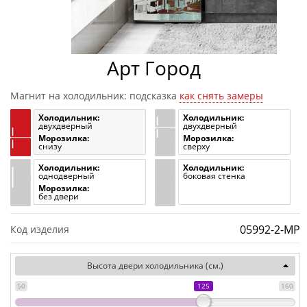
Арт Город
Магнит на холодильник: подсказка
как снять замеры
Холодильник:
Холодильник:
двухдверный
двухдверный
Морозилка:
Морозилка:
снизу
сверху
Холодильник:
Холодильник:
однодверный
боковая стенка
Морозилка:
без двери
05992-2-MP
Код изделия
Высота двери холодильника (см.)
50
125
160