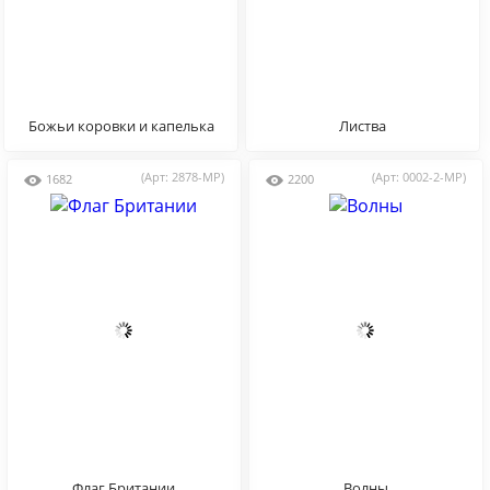
Божьи коровки и капелька
Листва
воды
(Арт: 2878-MP)
(Арт: 0002-2-MP)
1682
2200
Флаг Британии
Волны