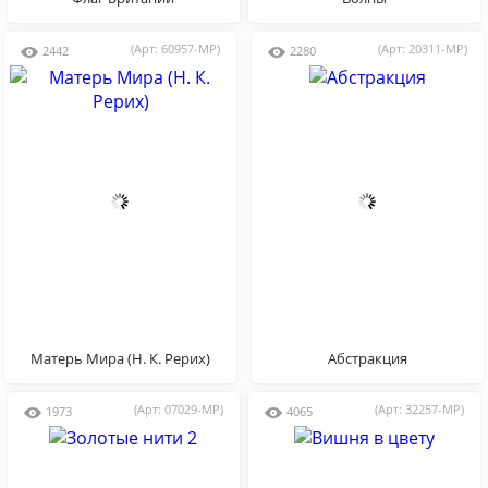
(Арт: 60957-MP)
(Арт: 20311-MP)
2442
2280
Матерь Мира (Н. К. Рерих)
Абстракция
(Арт: 07029-MP)
(Арт: 32257-MP)
1973
4065