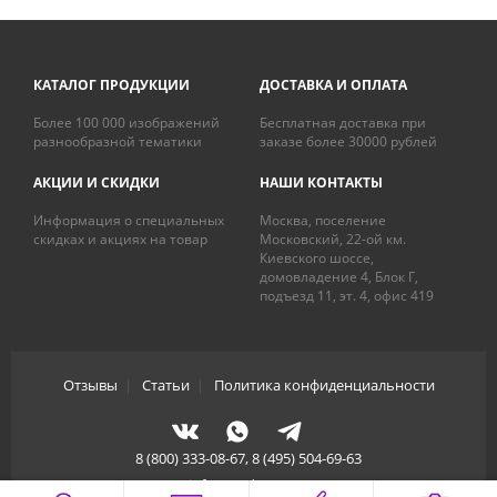
КАТАЛОГ ПРОДУКЦИИ
ДОСТАВКА И ОПЛАТА
Более 100 000 изображений
Бесплатная доставка при
разнообразной тематики
заказе более 30000 рублей
АКЦИИ И СКИДКИ
НАШИ КОНТАКТЫ
Информация о специальных
Москва, поселение
скидках и акциях на товар
Московский, 22-ой км.
Киевского шоссе,
домовладение 4, Блок Г,
подъезд 11, эт. 4, офис 419
Отзывы
|
Статьи
|
Политика конфиденциальности
8 (800) 333-08-67, 8 (495) 504-69-63
info@artdecory.ru