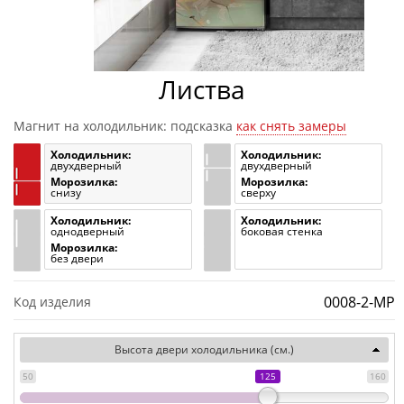
Листва
Магнит на холодильник: подсказка
как снять замеры
Холодильник:
Холодильник:
двухдверный
двухдверный
Морозилка:
Морозилка:
снизу
сверху
Холодильник:
Холодильник:
однодверный
боковая стенка
Морозилка:
без двери
0008-2-MP
Код изделия
Высота двери холодильника (см.)
50
125
160