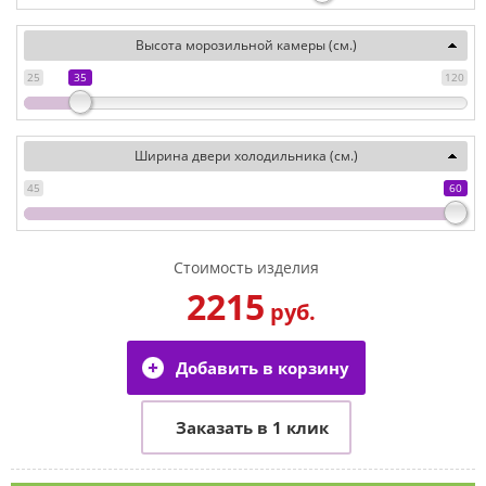
Высота морозильной камеры (см.)
25
35
120
Ширина двери холодильника (см.)
45
60
Стоимость изделия
2215
руб.