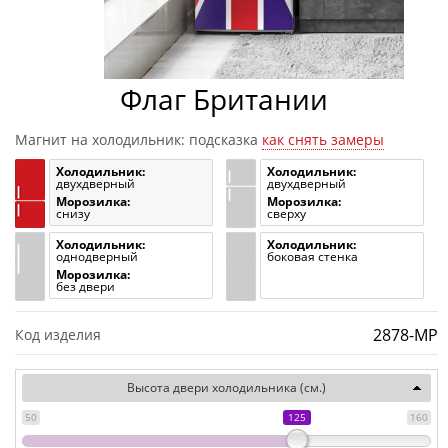
Флаг Британии
Магнит на холодильник: подсказка
как снять замеры
Холодильник:
Холодильник:
двухдверный
двухдверный
Морозилка:
Морозилка:
снизу
сверху
Холодильник:
Холодильник:
однодверный
боковая стенка
Морозилка:
без двери
2878-MP
Код изделия
Высота двери холодильника (см.)
50
125
160