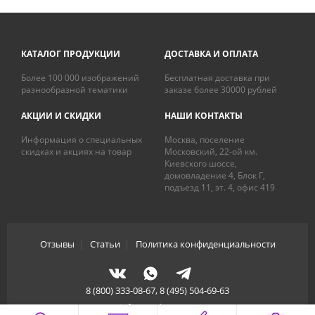
КАТАЛОГ ПРОДУКЦИИ
ДОСТАВКА И ОПЛАТА
Более 100 000 изображений
Бесплатная доставка при
разнообразной тематики
заказе более 30000 рублей
АКЦИИ И СКИДКИ
НАШИ КОНТАКТЫ
Информация о специальных
Москва, поселение
скидках и акциях на товар
Московский, 22-ой км.
Киевского шоссе,
домовладение 4, Блок Г,
подъезд 11, эт. 4, офис 419
Отзывы
|
Статьи
|
Политика конфиденциальности
8 (800) 333-08-67, 8 (495) 504-69-63
info@artdecory.ru