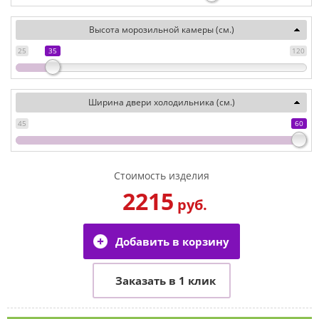
Высота морозильной камеры (см.)
25
35
120
Ширина двери холодильника (см.)
45
60
Стоимость изделия
2215
руб.