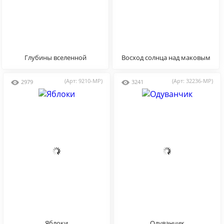
Глубины вселенной
Восход солнца над маковым
полем
(Арт: 9210-MP)
(Арт: 32236-MP)
2979
3241
Яблоки
Одуванчик