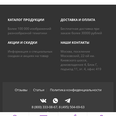
КАТАЛОГ ПРОДУКЦИИ
ДОСТАВКА И ОПЛАТА
Более 100 000 изображений
Бесплатная доставка при
разнообразной тематики
заказе более 30000 рублей
АКЦИИ И СКИДКИ
НАШИ КОНТАКТЫ
Информация о специальных
Москва, поселение
скидках и акциях на товар
Московский, 22-ой км.
Киевского шоссе,
домовладение 4, Блок Г,
подъезд 11, эт. 4, офис 419
Отзывы
|
Статьи
|
Политика конфиденциальности
8 (800) 333-08-67, 8 (495) 504-69-63
info@artdecory.ru