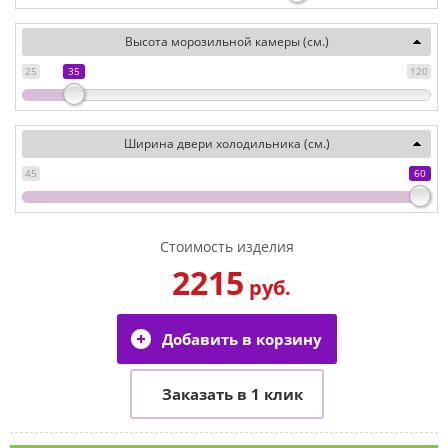
Высота морозильной камеры (см.)
25
35
120
Ширина двери холодильника (см.)
45
60
Стоимость изделия
2215
руб.