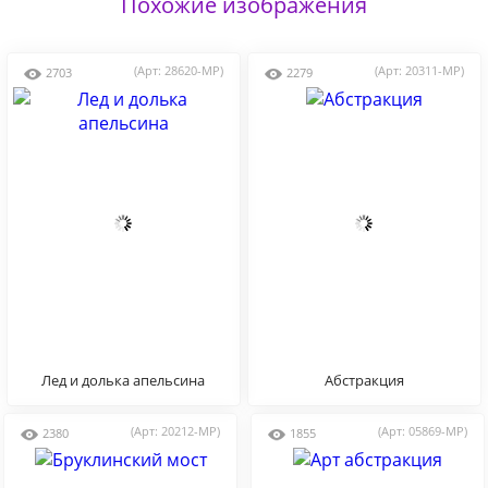
Похожие изображения
(Арт: 28620-MP)
(Арт: 20311-MP)
2703
2279
Лед и долька апельсина
Абстракция
(Арт: 20212-MP)
(Арт: 05869-MP)
2380
1855