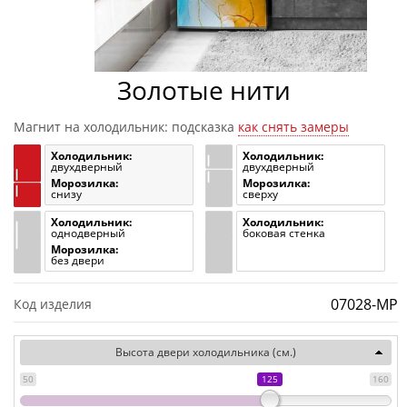
Золотые нити
Магнит на холодильник: подсказка
как снять замеры
Холодильник:
Холодильник:
двухдверный
двухдверный
Морозилка:
Морозилка:
снизу
сверху
Холодильник:
Холодильник:
однодверный
боковая стенка
Морозилка:
без двери
07028-MP
Код изделия
Высота двери холодильника (см.)
50
125
160