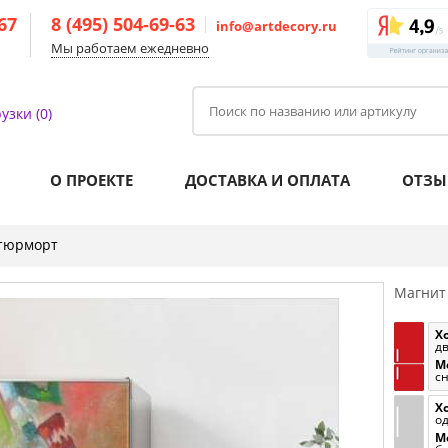
-67
8 (495) 504-69-63
info@artdecory.ru
Мы работаем ежедневно
узки (0)
О ПРОЕКТЕ
ДОСТАВКА И ОПЛАТА
ОТЗЫ
тюрморт
Магнит
Х
д
М
с
Х
о
М