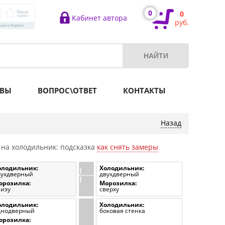
0
0
Кабинет автора
руб.
ВЫ
ВОПРОС\ОТВЕТ
КОНТАКТЫ
 на холодильник: подсказка
как снять замеры
олодильник:
Холодильник:
вухдверный
двухдверный
орозилка:
Морозилка:
низу
сверху
олодильник:
Холодильник:
днодверный
боковая стенка
орозилка: