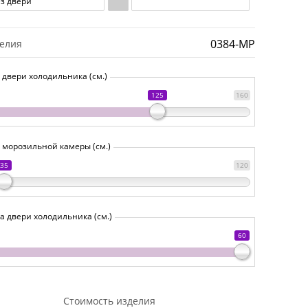
ез двери
0384-MP
делия
 двери холодильника (см.)
125
160
 морозильной камеры (см.)
35
120
 двери холодильника (см.)
60
Стоимость изделия