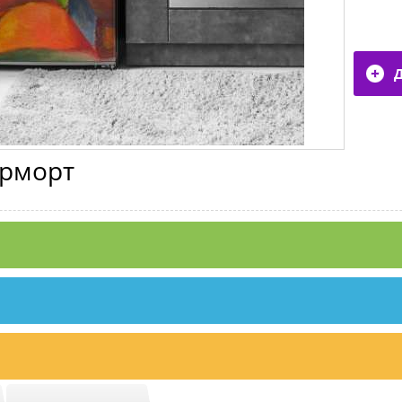
рморт