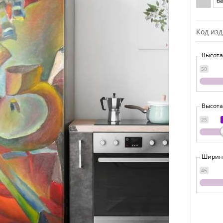
б
Код из
Высота
50
Высота
25
Ширина
45